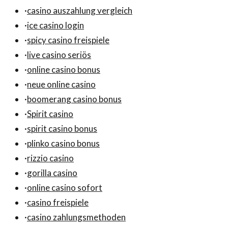
·
casino auszahlung vergleich
·
ice casino login
·
spicy casino freispiele
·
live casino seriös
·
online casino bonus
·
neue online casino
·
boomerang casino bonus
·
Spirit casino
·
spirit casino bonus
·
plinko casino bonus
·
rizzio casino
·
gorilla casino
·
online casino sofort
·
casino freispiele
·
casino zahlungsmethoden