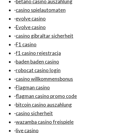
·
betano casino auszahlung
·
casino spielautomaten
·
evolve casino
·
Evolve casino
·
casino gibraltar sicherheit
·
F1 casino
·
f1 casino rejestracja
·
baden baden casino
·
robocat casino login
·
casino willkommensbonus
·
Flagman casino
·
flagman casino promo code
·
bitcoin casino auszahlung
·
casino sicherheit
·
wazamba casino freispiele
·
live casino