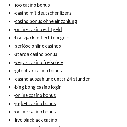
·
joo casino bonus
·
casino mit deutscher lizenz
·
casino bonus ohne einzahlung
·
online casino echtgeld
·
blackjack mit echtem geld
·
seriöse online casinos
·
starda casino bonus
·
vegas casino freispiele
·
gibraltar casino bonus
·
casino auszahlung unter 24 stunden
·
bing bong casino login
·
online casino bonus
·
ggbet casino bonus
·
online casino bonus
·
live blackjack casino