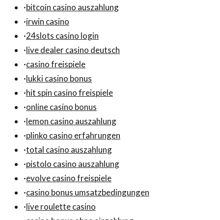
·
bitcoin casino auszahlung
·
irwin casino
·
24slots casino login
·
live dealer casino deutsch
·
casino freispiele
·
lukki casino bonus
·
hit spin casino freispiele
·
online casino bonus
·
lemon casino auszahlung
·
plinko casino erfahrungen
·
total casino auszahlung
·
pistolo casino auszahlung
·
evolve casino freispiele
·
casino bonus umsatzbedingungen
·
live roulette casino