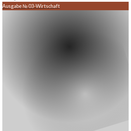
Ausgabe №
03
·
Wirtschaft