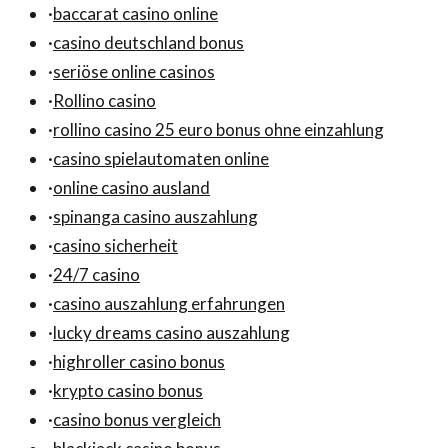
·
baccarat casino online
·
casino deutschland bonus
·
seriöse online casinos
·
Rollino casino
·
rollino casino 25 euro bonus ohne einzahlung
·
casino spielautomaten online
·
online casino ausland
·
spinanga casino auszahlung
·
casino sicherheit
·
24/7 casino
·
casino auszahlung erfahrungen
·
lucky dreams casino auszahlung
·
highroller casino bonus
·
krypto casino bonus
·
casino bonus vergleich