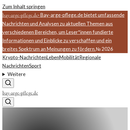
Zum Inhalt springen
·
Bay-arge-pflege.de bietet umfassende
bay-arge-pflege.de
Nachrichten und Analysen zu aktuellen Themen aus
verschiedenen Bereichen, um Leser*innen fundierte
Informationen und Einblicke zu verschaffen und ein
breites Spektrum an Meinungen zu fördern.
№
2026
Krypto-Nachrichten
Leben
Mobilität
Regionale
Nachrichten
Sport
Weitere
bay-arge-pflege.de