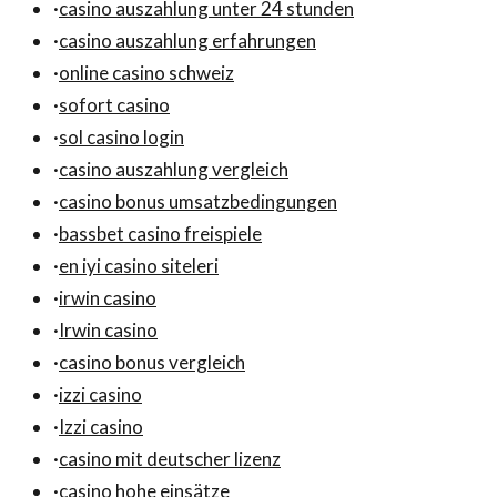
·
casino auszahlung unter 24 stunden
·
casino auszahlung erfahrungen
·
online casino schweiz
·
sofort casino
·
sol casino login
·
casino auszahlung vergleich
·
casino bonus umsatzbedingungen
·
bassbet casino freispiele
·
en iyi casino siteleri
·
irwin casino
·
Irwin casino
·
casino bonus vergleich
·
izzi casino
·
Izzi casino
·
casino mit deutscher lizenz
·
casino hohe einsätze