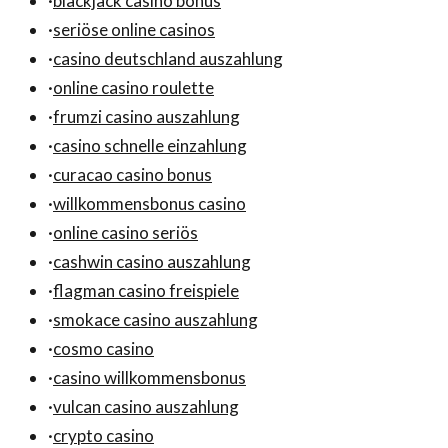
·
blackjack casino bonus
·
seriöse online casinos
·
casino deutschland auszahlung
·
online casino roulette
·
frumzi casino auszahlung
·
casino schnelle einzahlung
·
curacao casino bonus
·
willkommensbonus casino
·
online casino seriös
·
cashwin casino auszahlung
·
flagman casino freispiele
·
smokace casino auszahlung
·
cosmo casino
·
casino willkommensbonus
·
vulcan casino auszahlung
·
crypto casino