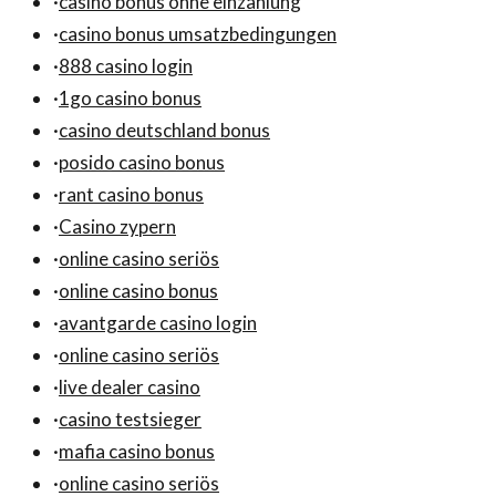
·
casino bonus ohne einzahlung
·
casino bonus umsatzbedingungen
·
888 casino login
·
1go casino bonus
·
casino deutschland bonus
·
posido casino bonus
·
rant casino bonus
·
Casino zypern
·
online casino seriös
·
online casino bonus
·
avantgarde casino login
·
online casino seriös
·
live dealer casino
·
casino testsieger
·
mafia casino bonus
·
online casino seriös