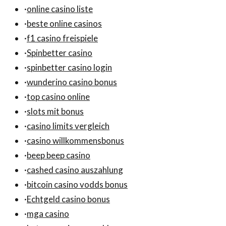
·
online casino liste
·
beste online casinos
·
f1 casino freispiele
·
Spinbetter casino
·
spinbetter casino login
·
wunderino casino bonus
·
top casino online
·
slots mit bonus
·
casino limits vergleich
·
casino willkommensbonus
·
beep beep casino
·
cashed casino auszahlung
·
bitcoin casino vodds bonus
·
Echtgeld casino bonus
·
mga casino