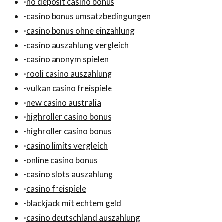
·
no deposit casino bonus
·
casino bonus umsatzbedingungen
·
casino bonus ohne einzahlung
·
casino auszahlung vergleich
·
casino anonym spielen
·
rooli casino auszahlung
·
vulkan casino freispiele
·
new casino australia
·
highroller casino bonus
·
highroller casino bonus
·
casino limits vergleich
·
online casino bonus
·
casino slots auszahlung
·
casino freispiele
·
blackjack mit echtem geld
·
casino deutschland auszahlung