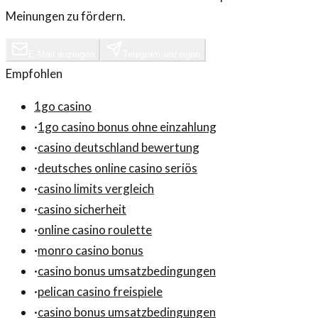
Meinungen zu fördern.
E-Mail anzeigen
Telegram anzeigen
Empfohlen
1go casino
·
1go casino bonus ohne einzahlung
·
casino deutschland bewertung
·
deutsches online casino seriös
·
casino limits vergleich
·
casino sicherheit
·
online casino roulette
·
monro casino bonus
·
casino bonus umsatzbedingungen
·
pelican casino freispiele
·
casino bonus umsatzbedingungen