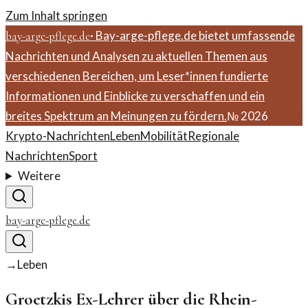
Zum Inhalt springen
·
Bay-arge-pflege.de bietet umfassende
bay-arge-pflege.de
Nachrichten und Analysen zu aktuellen Themen aus
verschiedenen Bereichen, um Leser*innen fundierte
Informationen und Einblicke zu verschaffen und ein
breites Spektrum an Meinungen zu fördern.
№
2026
Krypto-Nachrichten
Leben
Mobilität
Regionale
Nachrichten
Sport
Weitere
bay-arge-pflege.de
→
Leben
Groetzkis Ex-Lehrer über die Rhein-