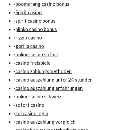
·
boomerang casino bonus
·
Spirit casino
·
spirit casino bonus
·
plinko casino bonus
·
rizzio casino
·
gorilla casino
·
online casino sofort
·
casino freispiele
·
casino zahlungsmethoden
·
casino auszahlung unter 24 stunden
·
casino auszahlung erfahrungen
·
online casino schweiz
·
sofort casino
·
sol casino login
·
casino auszahlung vergleich