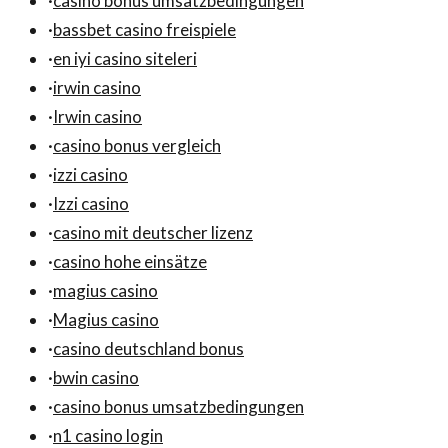
·
casino bonus umsatzbedingungen
·
bassbet casino freispiele
·
en iyi casino siteleri
·
irwin casino
·
Irwin casino
·
casino bonus vergleich
·
izzi casino
·
Izzi casino
·
casino mit deutscher lizenz
·
casino hohe einsätze
·
magius casino
·
Magius casino
·
casino deutschland bonus
·
bwin casino
·
casino bonus umsatzbedingungen
·
n1 casino login