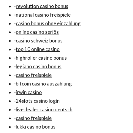
·
revolution casino bonus
·
national casino freispiele
·
casino bonus ohne einzahlung
·
online casino seriös
·
casino schweiz bonus
·
top 10 online casino
·
highroller casino bonus
·
legiano casino bonus
·
casino freispiele
·
bitcoin casino auszahlung
·
irwin casino
·
24slots casino login
·
live dealer casino deutsch
·
casino freispiele
·
lukki casino bonus