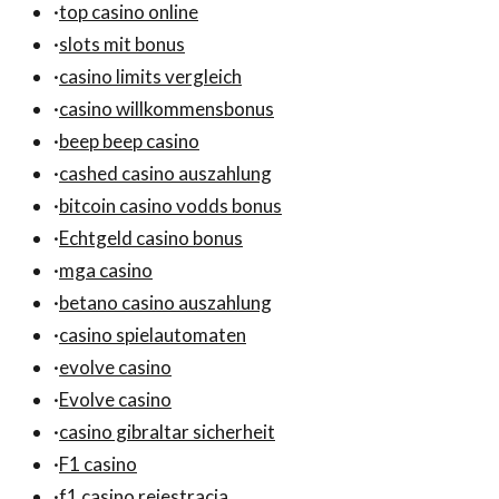
·
top casino online
·
slots mit bonus
·
casino limits vergleich
·
casino willkommensbonus
·
beep beep casino
·
cashed casino auszahlung
·
bitcoin casino vodds bonus
·
Echtgeld casino bonus
·
mga casino
·
betano casino auszahlung
·
casino spielautomaten
·
evolve casino
·
Evolve casino
·
casino gibraltar sicherheit
·
F1 casino
·
f1 casino rejestracja