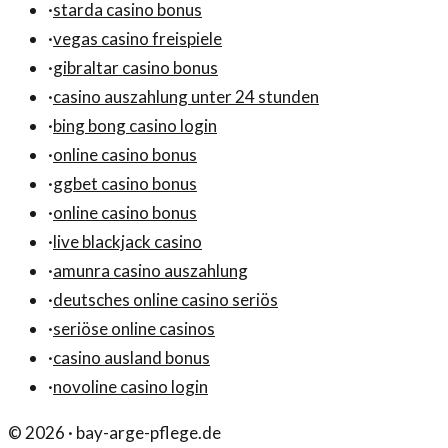
·
starda casino bonus
·
vegas casino freispiele
·
gibraltar casino bonus
·
casino auszahlung unter 24 stunden
·
bing bong casino login
·
online casino bonus
·
ggbet casino bonus
·
online casino bonus
·
live blackjack casino
·
amunra casino auszahlung
·
deutsches online casino seriös
·
seriöse online casinos
·
casino ausland bonus
·
novoline casino login
©
2026
·
bay-arge-pflege.de