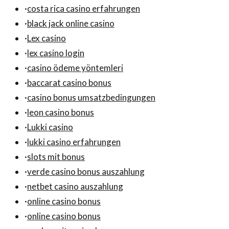
·
costa rica casino erfahrungen
·
black jack online casino
·
Lex casino
·
lex casino login
·
casino ödeme yöntemleri
·
baccarat casino bonus
·
casino bonus umsatzbedingungen
·
leon casino bonus
·
Lukki casino
·
lukki casino erfahrungen
·
slots mit bonus
·
verde casino bonus auszahlung
·
netbet casino auszahlung
·
online casino bonus
·
online casino bonus