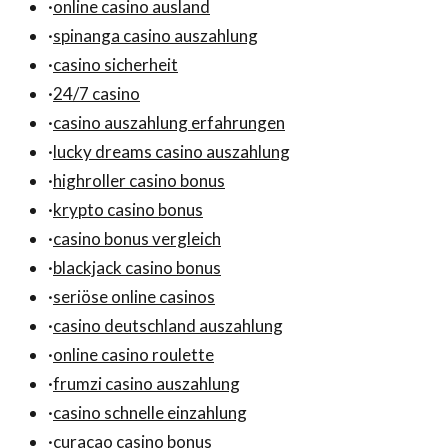
·
online casino ausland
·
spinanga casino auszahlung
·
casino sicherheit
·
24/7 casino
·
casino auszahlung erfahrungen
·
lucky dreams casino auszahlung
·
highroller casino bonus
·
krypto casino bonus
·
casino bonus vergleich
·
blackjack casino bonus
·
seriöse online casinos
·
casino deutschland auszahlung
·
online casino roulette
·
frumzi casino auszahlung
·
casino schnelle einzahlung
·
curacao casino bonus