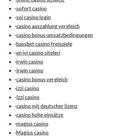
·
sofort casino
·
sol casino login
·
casino auszahlung vergleich
·
casino bonus umsatzbedingungen
·
bassbet casino freispiele
·
en iyi casino siteleri
·
irwin casino
·
Irwin casino
·
casino bonus vergleich
·
izzi casino
·
Izzi casino
·
casino mit deutscher lizenz
·
casino hohe einsätze
·
magius casino
·
Magius casino