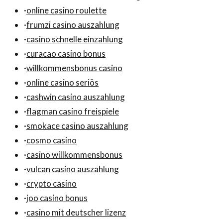
·
online casino roulette
·
frumzi casino auszahlung
·
casino schnelle einzahlung
·
curacao casino bonus
·
willkommensbonus casino
·
online casino seriös
·
cashwin casino auszahlung
·
flagman casino freispiele
·
smokace casino auszahlung
·
cosmo casino
·
casino willkommensbonus
·
vulcan casino auszahlung
·
crypto casino
·
joo casino bonus
·
casino mit deutscher lizenz