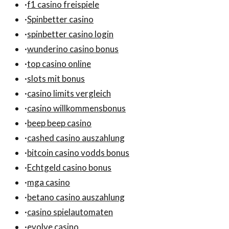
·
f1 casino freispiele
·
Spinbetter casino
·
spinbetter casino login
·
wunderino casino bonus
·
top casino online
·
slots mit bonus
·
casino limits vergleich
·
casino willkommensbonus
·
beep beep casino
·
cashed casino auszahlung
·
bitcoin casino vodds bonus
·
Echtgeld casino bonus
·
mga casino
·
betano casino auszahlung
·
casino spielautomaten
·
evolve casino