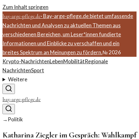
Zum Inhalt springen
·
Bay-arge-pflege.de bietet umfassende
bay-arge-pflege.de
Nachrichten und Analysen zu aktuellen Themen aus
verschiedenen Bereichen, um Leser*innen fundierte
Informationen und Einblicke zu verschaffen und ein
breites Spektrum an Meinungen zu fördern.
№
2026
Krypto-Nachrichten
Leben
Mobilität
Regionale
Nachrichten
Sport
Weitere
bay-arge-pflege.de
→
Politik
Katharina Ziegler im Gespräch: Wahlkampf