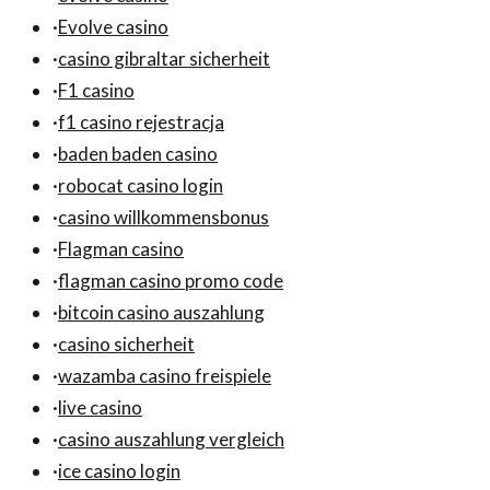
·
Evolve casino
·
casino gibraltar sicherheit
·
F1 casino
·
f1 casino rejestracja
·
baden baden casino
·
robocat casino login
·
casino willkommensbonus
·
Flagman casino
·
flagman casino promo code
·
bitcoin casino auszahlung
·
casino sicherheit
·
wazamba casino freispiele
·
live casino
·
casino auszahlung vergleich
·
ice casino login