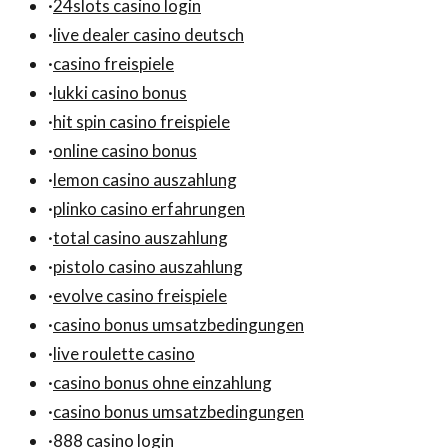
·
24slots casino login
·
live dealer casino deutsch
·
casino freispiele
·
lukki casino bonus
·
hit spin casino freispiele
·
online casino bonus
·
lemon casino auszahlung
·
plinko casino erfahrungen
·
total casino auszahlung
·
pistolo casino auszahlung
·
evolve casino freispiele
·
casino bonus umsatzbedingungen
·
live roulette casino
·
casino bonus ohne einzahlung
·
casino bonus umsatzbedingungen
·
888 casino login