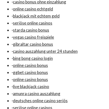
·
casino bonus ohne einzahlung
·
online casino echtgeld
·
blackjack mit echtem geld
·
seriöse online casinos
·
starda casino bonus
·
vegas casino freispiele
·
gibraltar casino bonus
·
casino auszahlung unter 24 stunden
·
bing bong casino login
·
online casino bonus
·
ggbet casino bonus
·
online casino bonus
·
live blackjack casino
·
amunra casino auszahlung
·
deutsches online casino seriös
·
seriöse online casinos