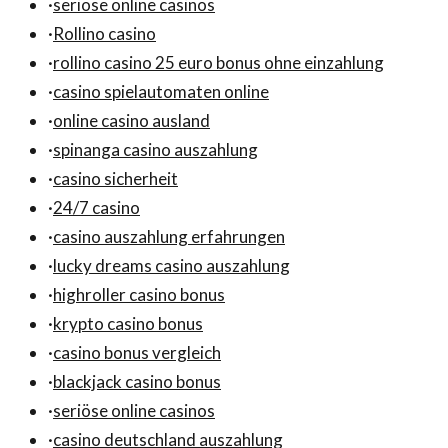
·
seriöse online casinos
·
Rollino casino
·
rollino casino 25 euro bonus ohne einzahlung
·
casino spielautomaten online
·
online casino ausland
·
spinanga casino auszahlung
·
casino sicherheit
·
24/7 casino
·
casino auszahlung erfahrungen
·
lucky dreams casino auszahlung
·
highroller casino bonus
·
krypto casino bonus
·
casino bonus vergleich
·
blackjack casino bonus
·
seriöse online casinos
·
casino deutschland auszahlung