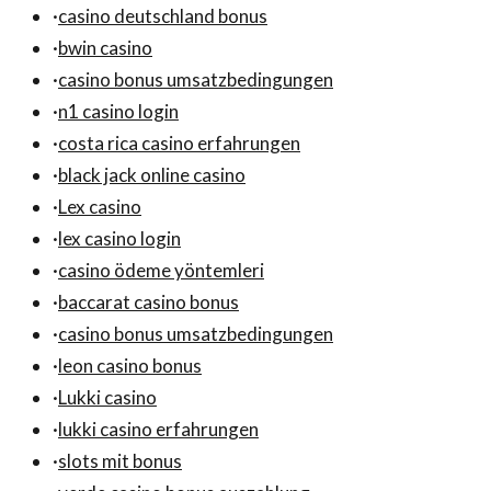
·
casino deutschland bonus
·
bwin casino
·
casino bonus umsatzbedingungen
·
n1 casino login
·
costa rica casino erfahrungen
·
black jack online casino
·
Lex casino
·
lex casino login
·
casino ödeme yöntemleri
·
baccarat casino bonus
·
casino bonus umsatzbedingungen
·
leon casino bonus
·
Lukki casino
·
lukki casino erfahrungen
·
slots mit bonus