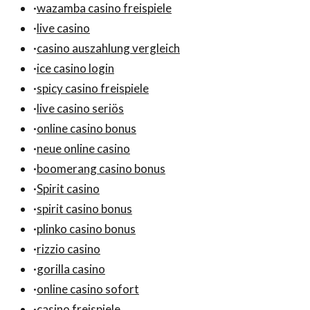
·
wazamba casino freispiele
·
live casino
·
casino auszahlung vergleich
·
ice casino login
·
spicy casino freispiele
·
live casino seriös
·
online casino bonus
·
neue online casino
·
boomerang casino bonus
·
Spirit casino
·
spirit casino bonus
·
plinko casino bonus
·
rizzio casino
·
gorilla casino
·
online casino sofort
·
casino freispiele