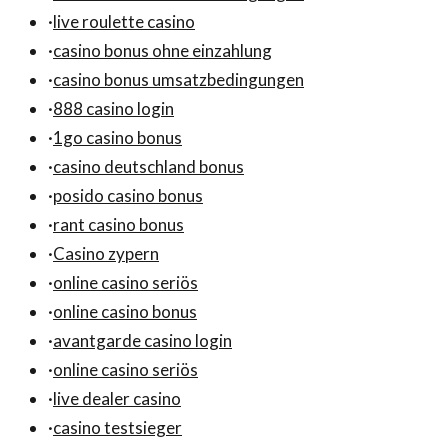
·
live roulette casino
·
casino bonus ohne einzahlung
·
casino bonus umsatzbedingungen
·
888 casino login
·
1go casino bonus
·
casino deutschland bonus
·
posido casino bonus
·
rant casino bonus
·
Casino zypern
·
online casino seriös
·
online casino bonus
·
avantgarde casino login
·
online casino seriös
·
live dealer casino
·
casino testsieger