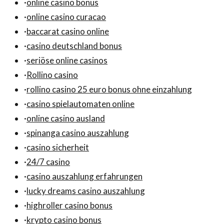
·
online casino bonus
·
online casino curacao
·
baccarat casino online
·
casino deutschland bonus
·
seriöse online casinos
·
Rollino casino
·
rollino casino 25 euro bonus ohne einzahlung
·
casino spielautomaten online
·
online casino ausland
·
spinanga casino auszahlung
·
casino sicherheit
·
24/7 casino
·
casino auszahlung erfahrungen
·
lucky dreams casino auszahlung
·
highroller casino bonus
·
krypto casino bonus