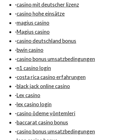
·
casino mit deutscher lizenz
·
casino hohe einsätze
·
magius casino
·
Magius casino
·
casino deutschland bonus
·
bwin casino
·
casino bonus umsatzbedingungen
·
n1 casino login
·
costa rica casino erfahrungen
·
black jack online casino
·
Lex casino
·
lex casino login
·
casino ödeme yöntemleri
·
baccarat casino bonus
·
casino bonus umsatzbedingungen