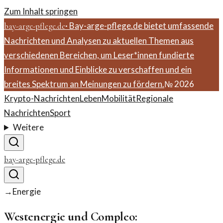
Zum Inhalt springen
·
Bay-arge-pflege.de bietet umfassende
bay-arge-pflege.de
Nachrichten und Analysen zu aktuellen Themen aus
verschiedenen Bereichen, um Leser*innen fundierte
Informationen und Einblicke zu verschaffen und ein
breites Spektrum an Meinungen zu fördern.
№
2026
Krypto-Nachrichten
Leben
Mobilität
Regionale
Nachrichten
Sport
Weitere
bay-arge-pflege.de
→
Energie
Westenergie und Compleo: