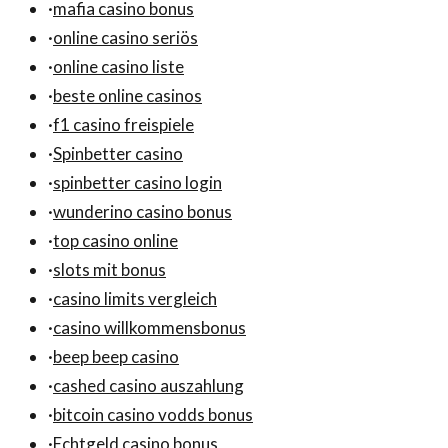
·
mafia casino bonus
·
online casino seriös
·
online casino liste
·
beste online casinos
·
f1 casino freispiele
·
Spinbetter casino
·
spinbetter casino login
·
wunderino casino bonus
·
top casino online
·
slots mit bonus
·
casino limits vergleich
·
casino willkommensbonus
·
beep beep casino
·
cashed casino auszahlung
·
bitcoin casino vodds bonus
·
Echtgeld casino bonus